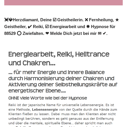
💓️💎Herzdiamant, Deine ☑️ Geistheilerin. ❌ Fernheilung, ★
Geistheiler, ✔️ Reiki, ☑️ Energiearbeit und ✹ Hypnose für
88529 ⭕ Zwiefalten. ❤ Melde Dich jetzt bei mir ✉ ✔.