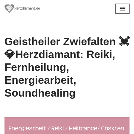
Zum
Inhalt
springen
Geistheiler Zwiefalten 💓️
💎Herzdiamant: Reiki,
Fernheilung,
Energiearbeit,
Soundhealing