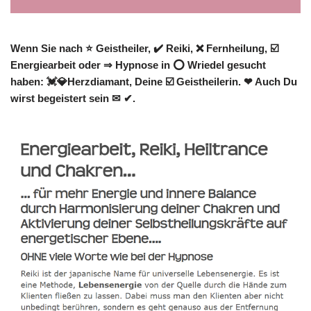
Wenn Sie nach ⭐ Geistheiler, ✔️ Reiki, ❌ Fernheilung, ☑️
Energiearbeit oder ⇒ Hypnose in ⭕ Wriedel gesucht
haben: 💓️💎Herzdiamant, Deine ☑️ Geistheilerin. ❤ Auch Du
wirst begeistert sein ✉ ✔.