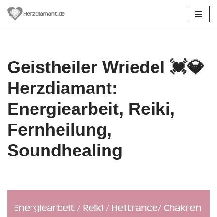
Zum
Inhalt
springen
Geistheiler Wriedel 💓️💎
Herzdiamant:
Energiearbeit, Reiki,
Fernheilung,
Soundhealing