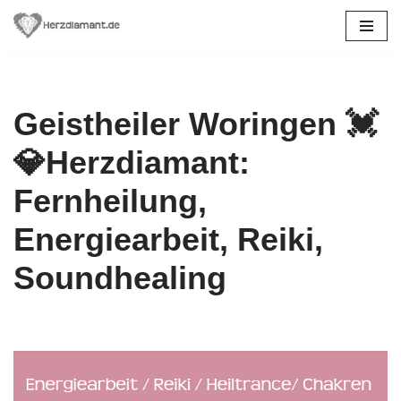
Zum
Inhalt
springen
Geistheiler Woringen 💓️
💎Herzdiamant:
Fernheilung,
Energiearbeit, Reiki,
Soundhealing