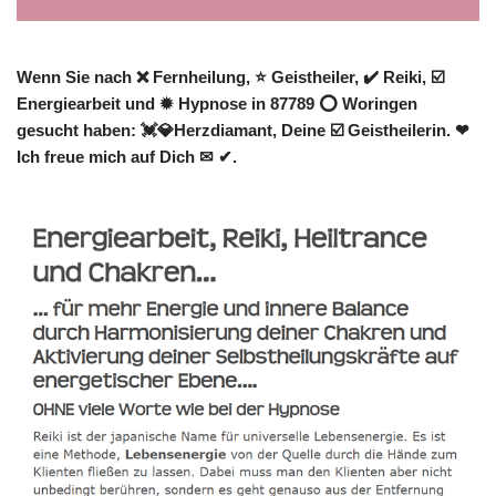
Wenn Sie nach ❌ Fernheilung, ⭐ Geistheiler, ✔️ Reiki, ☑️
Energiearbeit und ✹ Hypnose in 87789 ⭕ Woringen
gesucht haben: 💓️💎Herzdiamant, Deine ☑️ Geistheilerin. ❤
Ich freue mich auf Dich ✉ ✔.