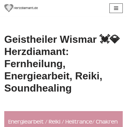
Zum
Inhalt
springen
Geistheiler Wismar 💓️💎
Herzdiamant:
Fernheilung,
Energiearbeit, Reiki,
Soundhealing