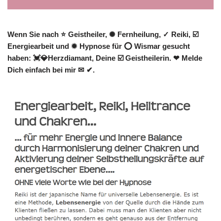
Wenn Sie nach ⭐ Geistheiler, ✺ Fernheilung, ✓ Reiki, ☑️
Energiearbeit und ✹ Hypnose für ⭕ Wismar gesucht
haben: 💓️💎Herzdiamant, Deine ☑️ Geistheilerin. ❤ Melde
Dich einfach bei mir ✉ ✔.