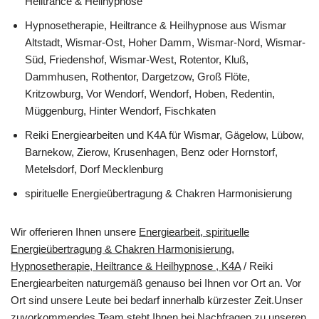
Heiltrance & Heilhypnose
Hypnosetherapie, Heiltrance & Heilhypnose aus Wismar
Altstadt, Wismar-Ost, Hoher Damm, Wismar-Nord, Wismar-
Süd, Friedenshof, Wismar-West, Rotentor, Kluß,
Dammhusen, Rothentor, Dargetzow, Groß Flöte,
Kritzowburg, Vor Wendorf, Wendorf, Hoben, Redentin,
Müggenburg, Hinter Wendorf, Fischkaten
Reiki Energiearbeiten und K4A für Wismar, Gägelow, Lübow,
Barnekow, Zierow, Krusenhagen, Benz oder Hornstorf,
Metelsdorf, Dorf Mecklenburg
spirituelle Energieübertragung & Chakren Harmonisierung
Wir offerieren Ihnen unsere
Energiearbeit, spirituelle
Energieübertragung & Chakren Harmonisierung,
Hypnosetherapie, Heiltrance & Heilhypnose , K4A
/ Reiki
Energiearbeiten naturgemäß genauso bei Ihnen vor Ort an. Vor
Ort sind unsere Leute bei bedarf innerhalb kürzester Zeit.Unser
zuvorkommendes Team steht Ihnen bei Nachfragen zu unseren