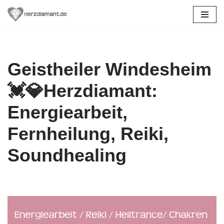
Zum
Inhalt
springen
Geistheiler Windesheim
💓️💎Herzdiamant:
Energiearbeit,
Fernheilung, Reiki,
Soundhealing