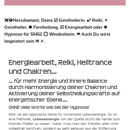
💓️💎Herzdiamant, Deine ☑️ Geistheilerin. ✔️ Reiki, ⭐
Geistheiler, ✺ Fernheilung, ☑️ Energiearbeit oder ✹
Hypnose für 55452 ⭕ Windesheim. ❤ Auch Du wirst
begeistert sein ✉ ✔.