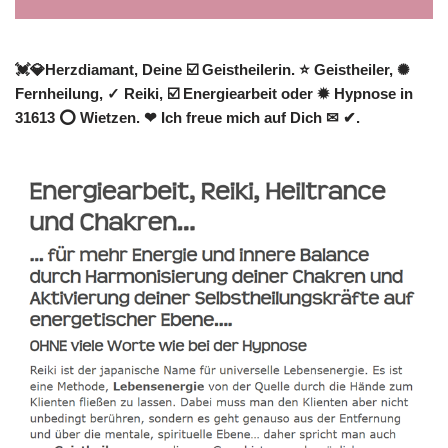
💓️💎Herzdiamant, Deine ☑️ Geistheilerin. ⭐ Geistheiler, ✺
Fernheilung, ✓ Reiki, ☑️ Energiearbeit oder ✹ Hypnose in
31613 ⭕ Wietzen. ❤ Ich freue mich auf Dich ✉ ✔.