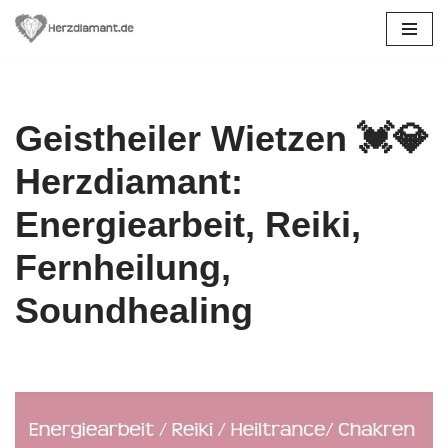
Zum
Inhalt
springen
Geistheiler Wietzen 💓️💎
Herzdiamant:
Energiearbeit, Reiki,
Fernheilung,
Soundhealing