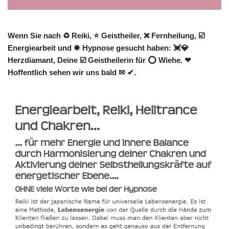
Wenn Sie nach ♻ Reiki, ⭐ Geistheiler, ❌ Fernheilung, ☑️
Energiearbeit und ✹ Hypnose gesucht haben: 💓️💎
Herzdiamant, Deine ☑️ Geistheilerin für ⭕ Wiehe. ❤
Hoffentlich sehen wir uns bald ✉ ✔.