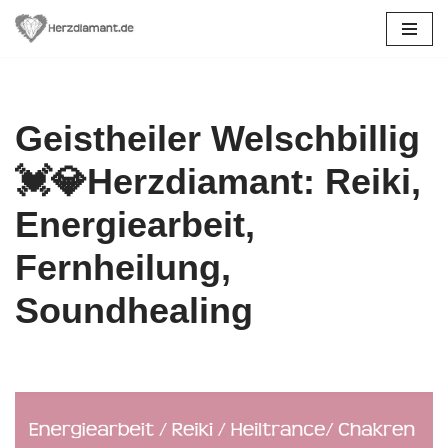
Zum
Inhalt
springen
Geistheiler Welschbillig
💓️💎Herzdiamant: Reiki,
Energiearbeit,
Fernheilung,
Soundhealing