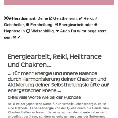
💓️💎Herzdiamant, Deine ☑️ Geistheilerin. ✔️ Reiki, ⭐
Geistheiler, ✺ Fernheilung, ☑️ Energiearbeit oder ✹
Hypnose in ⭕ Welschbillig. ❤ Auch Du wirst begeistert
sein ✉ ✔.