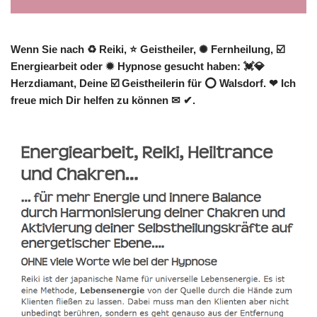
Wenn Sie nach ♻ Reiki, ⭐ Geistheiler, ✺ Fernheilung, ☑️
Energiearbeit oder ✹ Hypnose gesucht haben: 💓️💎
Herzdiamant, Deine ☑️ Geistheilerin für ⭕ Walsdorf. ❤ Ich
freue mich Dir helfen zu können ✉ ✔.