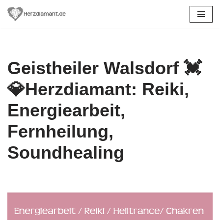
Zum
Inhalt
springen
Geistheiler Walsdorf 💓️
💎Herzdiamant: Reiki,
Energiearbeit,
Fernheilung,
Soundhealing