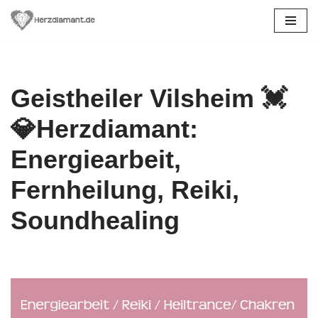
Zum
Inhalt
springen
Geistheiler Vilsheim 💓️
💎Herzdiamant:
Energiearbeit,
Fernheilung, Reiki,
Soundhealing