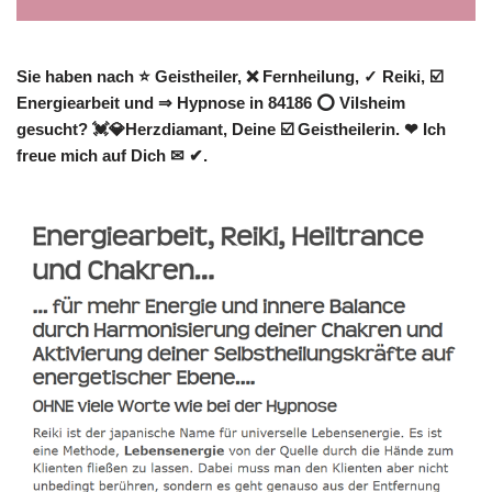
Sie haben nach ⭐ Geistheiler, ❌ Fernheilung, ✓ Reiki, ☑️
Energiearbeit und ⇒ Hypnose in 84186 ⭕ Vilsheim
gesucht? 💓️💎Herzdiamant, Deine ☑️ Geistheilerin. ❤ Ich
freue mich auf Dich ✉ ✔.