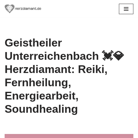
Zum
Inhalt
springen
Geistheiler
Unterreichenbach 💓️💎
Herzdiamant: Reiki,
Fernheilung,
Energiearbeit,
Soundhealing