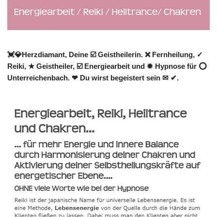
💓️💎Herzdiamant, Deine ☑️ Geistheilerin. ❌ Fernheilung, ✓
Reiki, ★ Geistheiler, ☑️ Energiearbeit und ✹ Hypnose für ⭕
Unterreichenbach. ❤ Du wirst begeistert sein ✉ ✔.