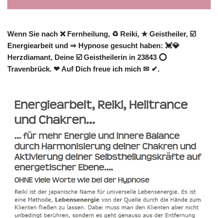
Wenn Sie nach ❌ Fernheilung, ♻ Reiki, ★ Geistheiler, ☑️
Energiearbeit und ⇒ Hypnose gesucht haben: 💓️💎
Herzdiamant, Deine ☑️ Geistheilerin in 23843 ⭕
Travenbrück. ❤ Auf Dich freue ich mich ✉ ✔.