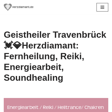
Zum
Inhalt
springen
Geistheiler Travenbrück
💓️💎Herzdiamant:
Fernheilung, Reiki,
Energiearbeit,
Soundhealing