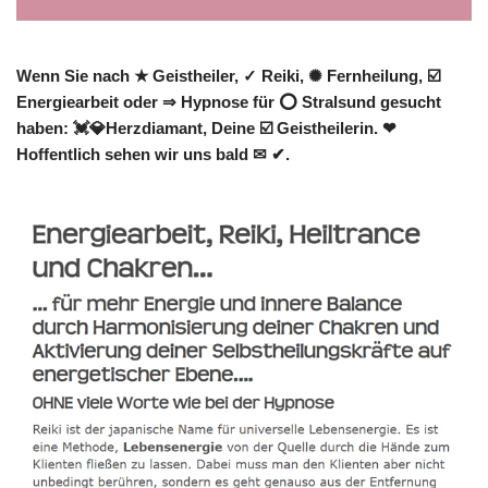
Wenn Sie nach ★ Geistheiler, ✓ Reiki, ✺ Fernheilung, ☑️
Energiearbeit oder ⇒ Hypnose für ⭕ Stralsund gesucht
haben: 💓️💎Herzdiamant, Deine ☑️ Geistheilerin. ❤
Hoffentlich sehen wir uns bald ✉ ✔.