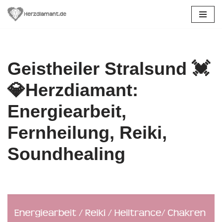
Zum
Inhalt
springen
Geistheiler Stralsund 💓️
💎Herzdiamant:
Energiearbeit,
Fernheilung, Reiki,
Soundhealing