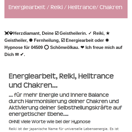
💓️💎Herzdiamant, Deine ☑️ Geistheilerin. ✓ Reiki, ★
Geistheiler, ✺ Fernheilung, ☑️ Energiearbeit oder ✹
Hypnose für 04509 ⭕ Schönwölkau. ❤ Ich freue mich auf
Dich ✉ ✔.