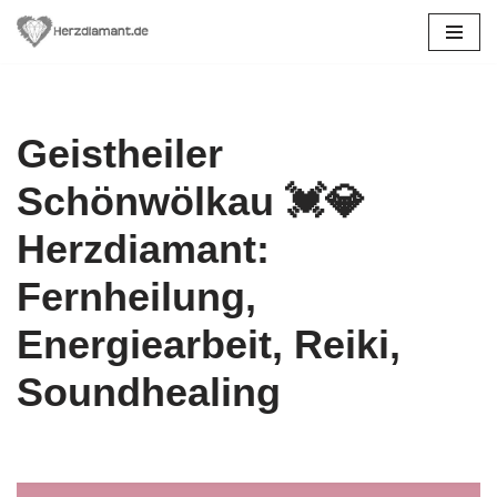
Zum
Inhalt
springen
Geistheiler
Schönwölkau 💓️💎
Herzdiamant:
Fernheilung,
Energiearbeit, Reiki,
Soundhealing