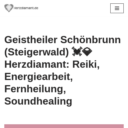
Zum
Inhalt
springen
Geistheiler Schönbrunn
(Steigerwald) 💓️💎
Herzdiamant: Reiki,
Energiearbeit,
Fernheilung,
Soundhealing