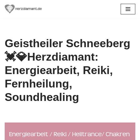
Zum
Inhalt
springen
Geistheiler Schneeberg
💓️💎Herzdiamant:
Energiearbeit, Reiki,
Fernheilung,
Soundhealing