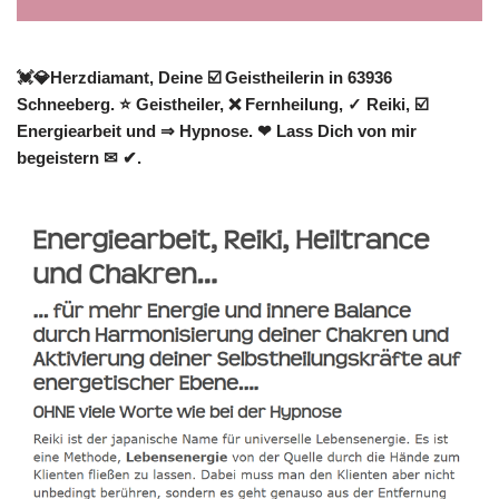
💓️💎Herzdiamant, Deine ☑️ Geistheilerin in 63936
Schneeberg. ⭐ Geistheiler, ❌ Fernheilung, ✓ Reiki, ☑️
Energiearbeit und ⇒ Hypnose. ❤ Lass Dich von mir
begeistern ✉ ✔.