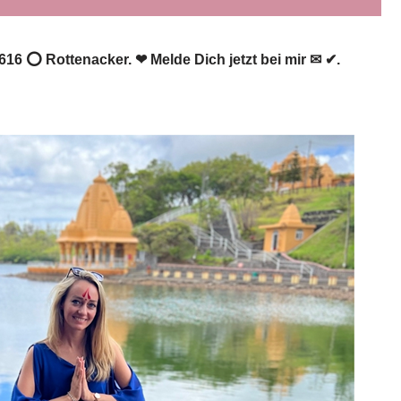
9616 ⭕ Rottenacker. ❤ Melde Dich jetzt bei mir ✉ ✔.