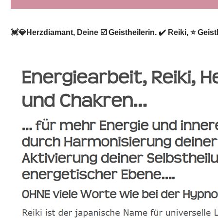
💓️💎Herzdiamant, Deine ☑️ Geistheilerin. ✔️ Reiki, ⭐ Gei