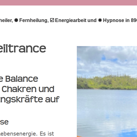
stheiler, ✺ Fernheilung, ☑️ Energiearbeit und ✹ Hypnose in 8