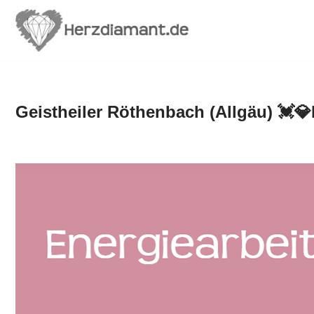
Zum
Inhalt
springen
Geistheiler Röthenbach (Allgäu) 💓️