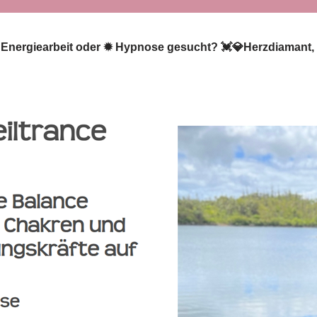
☑️ Energiearbeit oder ✹ Hypnose gesucht? 💓️💎Herzdiamant, 