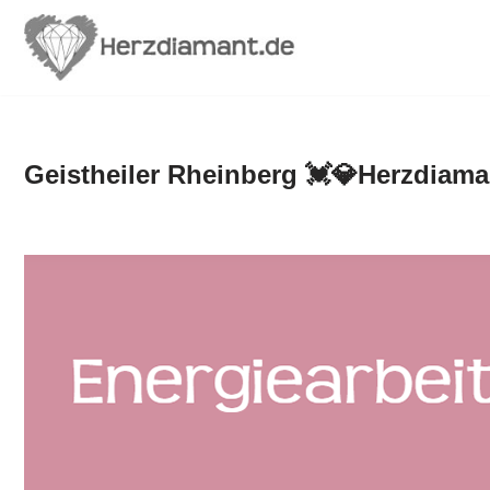
Zum
Inhalt
springen
Geistheiler Rheinberg 💓️💎Herzdiama