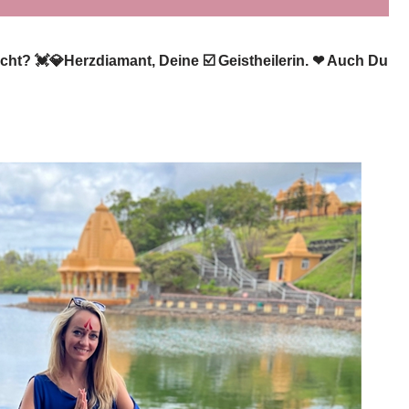
ht? 💓️💎Herzdiamant, Deine ☑️ Geistheilerin. ❤ Auch Du