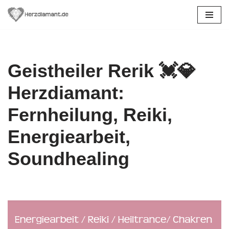
Zum
Inhalt
springen
Geistheiler Rerik 💓️💎
Herzdiamant:
Fernheilung, Reiki,
Energiearbeit,
Soundhealing