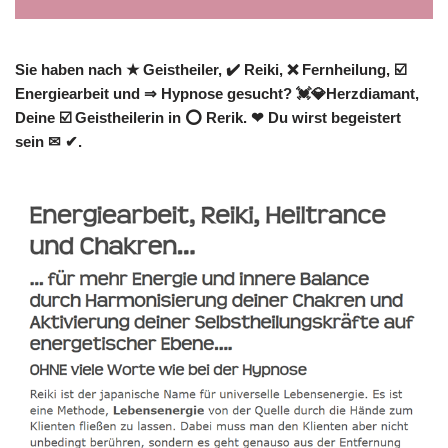
Sie haben nach ★ Geistheiler, ✔️ Reiki, ❌ Fernheilung, ☑️
Energiearbeit und ⇒ Hypnose gesucht? 💓️💎Herzdiamant,
Deine ☑️ Geistheilerin in ⭕ Rerik. ❤ Du wirst begeistert
sein ✉ ✔.