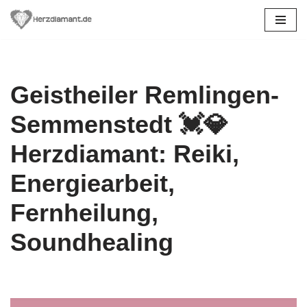
Zum
Inhalt
springen
Geistheiler Remlingen-
Semmenstedt 💓️💎
Herzdiamant: Reiki,
Energiearbeit,
Fernheilung,
Soundhealing