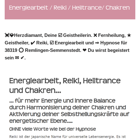
💓️💎Herzdiamant, Deine ☑️ Geistheilerin. ❌ Fernheilung, ★
Geistheiler, ✔️ Reiki, ☑️ Energiearbeit und ⇒ Hypnose für
38319 ⭕ Remlingen-Semmenstedt. ❤ Du wirst begeistert
sein ✉ ✔.