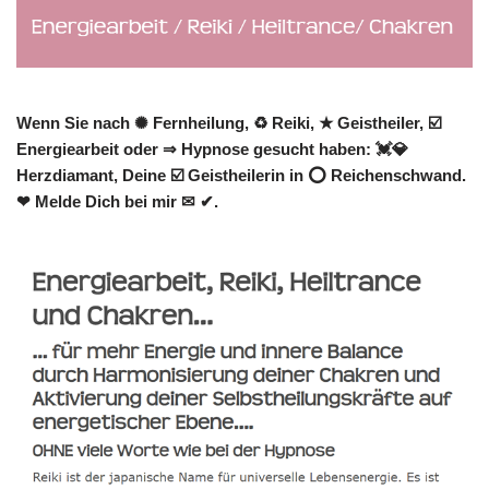
Wenn Sie nach ✺ Fernheilung, ♻ Reiki, ★ Geistheiler, ☑️
Energiearbeit oder ⇒ Hypnose gesucht haben: 💓️💎
Herzdiamant, Deine ☑️ Geistheilerin in ⭕ Reichenschwand.
❤ Melde Dich bei mir ✉ ✔.