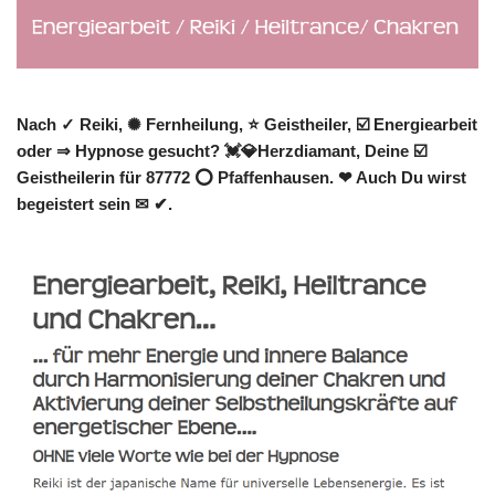
Nach ✓ Reiki, ✺ Fernheilung, ⭐ Geistheiler, ☑️ Energiearbeit
oder ⇒ Hypnose gesucht? 💓️💎Herzdiamant, Deine ☑️
Geistheilerin für 87772 ⭕ Pfaffenhausen. ❤ Auch Du wirst
begeistert sein ✉ ✔.