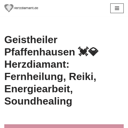
Zum
Inhalt
springen
Geistheiler
Pfaffenhausen 💓️💎
Herzdiamant:
Fernheilung, Reiki,
Energiearbeit,
Soundhealing