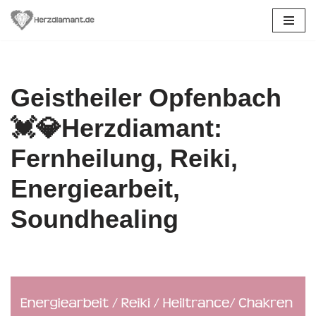
Zum
Inhalt
springen
Geistheiler Opfenbach
💓️💎Herzdiamant:
Fernheilung, Reiki,
Energiearbeit,
Soundhealing