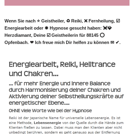
Wenn Sie nach ⭐ Geistheiler, ♻ Reiki, ❌ Fernheilung, ☑️
Energiearbeit oder ✹ Hypnose gesucht haben: 💓️💎
Herzdiamant, Deine ☑️ Geistheilerin für 88145 ⭕
Opfenbach. ❤ Ich freue mich Dir helfen zu können ✉ ✔.