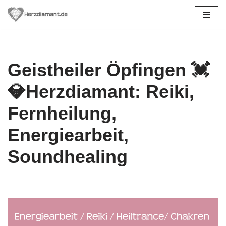
Zum
Inhalt
springen
Geistheiler Öpfingen 💓️
💎Herzdiamant: Reiki,
Fernheilung,
Energiearbeit,
Soundhealing