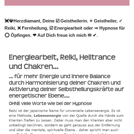
💓️💎Herzdiamant, Deine ☑️ Geistheilerin. ⭐ Geistheiler, ✓
Reiki, ❌ Fernheilung, ☑️ Energiearbeit oder ⇒ Hypnose für
⭕ Öpfingen. ❤ Auf Dich freue ich mich ✉ ✔.