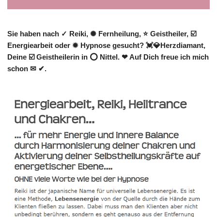
Sie haben nach ✓ Reiki, ✺ Fernheilung, ⭐ Geistheiler, ☑️
Energiearbeit oder ✹ Hypnose gesucht? 💓️💎Herzdiamant,
Deine ☑️ Geistheilerin in ⭕ Nittel. ❤ Auf Dich freue ich mich
schon ✉ ✔.