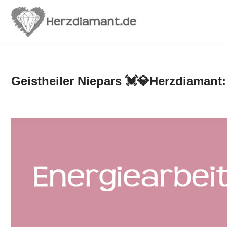
Zum
Inhalt
springen
Geistheiler Niepars 💓️💎Herzdiamant