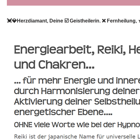
💓️💎Herzdiamant, Deine ☑️ Geistheilerin. ❌ Fernheilung,