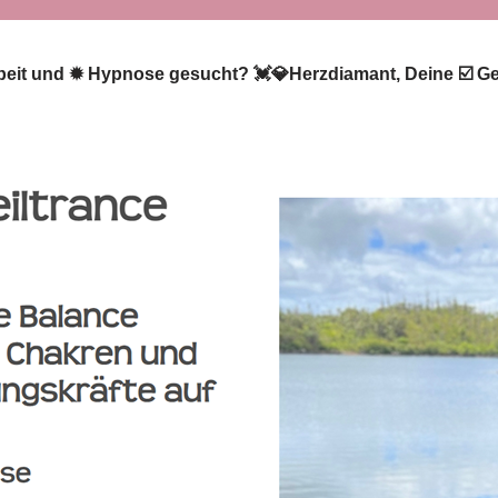
arbeit und ✹ Hypnose gesucht? 💓️💎Herzdiamant, Deine ☑️ Ge