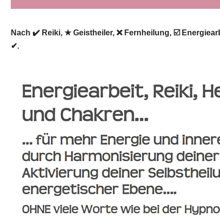
Nach ✔️ Reiki, ★ Geistheiler, ❌ Fernheilung, ☑️ Energie
✔.