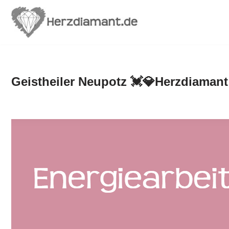
Zum
Inhalt
springen
Geistheiler Neupotz 💓️💎Herzdiamant