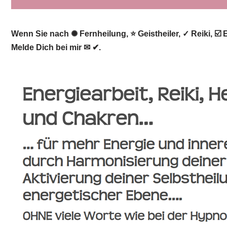
Wenn Sie nach ✺ Fernheilung, ⭐ Geistheiler, ✓ Reiki, ☑️
Melde Dich bei mir ✉ ✔.