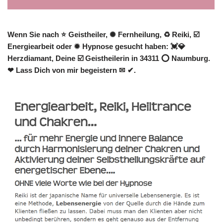
Wenn Sie nach ⭐ Geistheiler, ✺ Fernheilung, ♻ Reiki, ☑️
Energiearbeit oder ✹ Hypnose gesucht haben: 💓️💎
Herzdiamant, Deine ☑️ Geistheilerin in 34311 ⭕ Naumburg.
❤ Lass Dich von mir begeistern ✉ ✔.