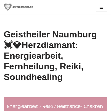
Zum
Inhalt
springen
Geistheiler Naumburg
💓️💎Herzdiamant:
Energiearbeit,
Fernheilung, Reiki,
Soundhealing