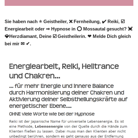
Sie haben nach ⭐ Geistheiler, ❌ Fernheilung, ✔️ Reiki, ☑️
Energiearbeit oder ⇒ Hypnose in ⭕ Mossautal gesucht? 💓️
💎Herzdiamant, Deine ☑️ Geistheilerin. ❤ Melde Dich gleich
bei mir ✉ ✔.