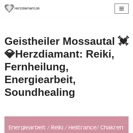
Zum
Inhalt
springen
Geistheiler Mossautal 💓️
💎Herzdiamant: Reiki,
Fernheilung,
Energiearbeit,
Soundhealing