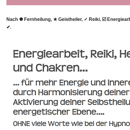
Nach ✺ Fernheilung, ★ Geistheiler, ✓ Reiki, ☑️ Energiear
✔.