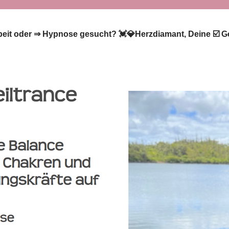
beit oder ⇒ Hypnose gesucht? 💓️💎Herzdiamant, Deine ☑️ Geis