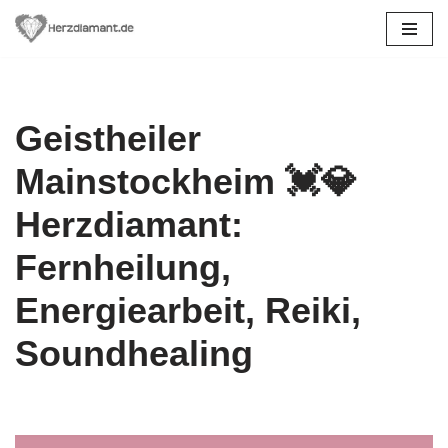
Zum
Inhalt
springen
Geistheiler
Mainstockheim 💓️💎
Herzdiamant:
Fernheilung,
Energiearbeit, Reiki,
Soundhealing