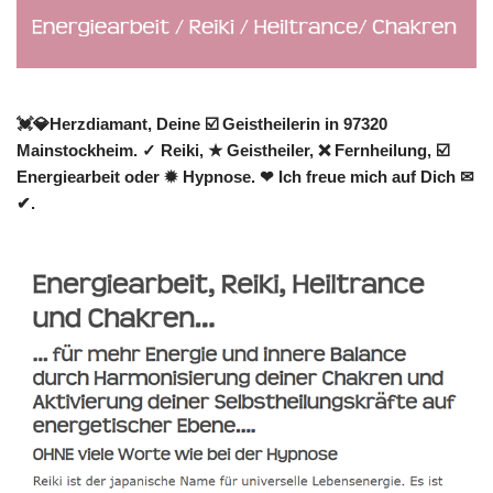
💓️💎Herzdiamant, Deine ☑️ Geistheilerin in 97320
Mainstockheim. ✓ Reiki, ★ Geistheiler, ❌ Fernheilung, ☑️
Energiearbeit oder ✹ Hypnose. ❤ Ich freue mich auf Dich ✉
✔.