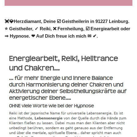
💓️💎Herzdiamant, Deine ☑️ Geistheilerin in 91227 Leinburg.
⭐ Geistheiler, ✓ Reiki, ❌ Fernheilung, ☑️ Energiearbeit oder
⇒ Hypnose. ❤ Auf Dich freue ich mich ✉ ✔.