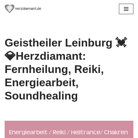
Zum
Inhalt
springen
Geistheiler Leinburg 💓️
💎Herzdiamant:
Fernheilung, Reiki,
Energiearbeit,
Soundhealing