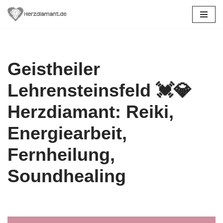
Zum
Inhalt
springen
Geistheiler
Lehrensteinsfeld 💓️💎
Herzdiamant: Reiki,
Energiearbeit,
Fernheilung,
Soundhealing