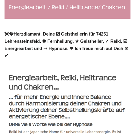
💓️💎Herzdiamant, Deine ☑️ Geistheilerin für 74251
Lehrensteinsfeld. ✺ Fernheilung, ★ Geistheiler, ✓ Reiki, ☑️
Energiearbeit und ⇒ Hypnose. ❤ Ich freue mich auf Dich ✉
✔.