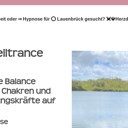
rbeit oder ⇒ Hypnose für ⭕ Lauenbrück gesucht? 💓️💎Herzdi