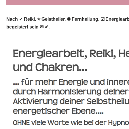
Nach ✓ Reiki, ⭐ Geistheiler, ✺ Fernheilung, ☑️ Energiea
begeistert sein ✉ ✔.