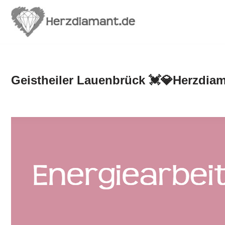
Zum
Inhalt
springen
Geistheiler Lauenbrück 💓️💎Herzdiam