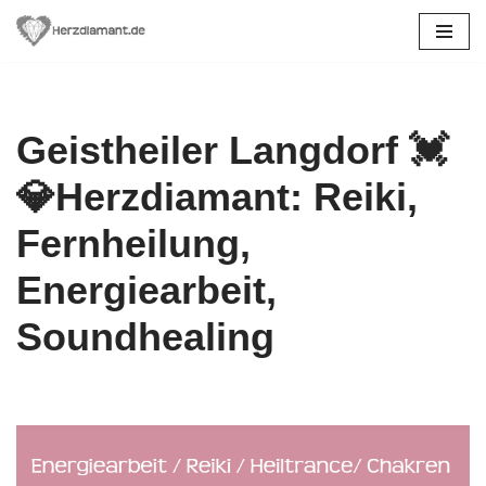
Zum
Inhalt
springen
Geistheiler Langdorf 💓️
💎Herzdiamant: Reiki,
Fernheilung,
Energiearbeit,
Soundhealing