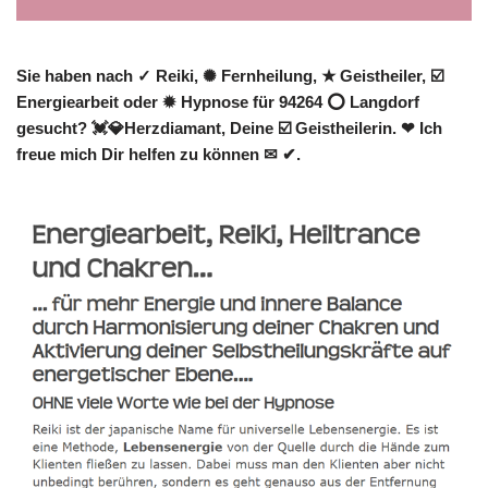
Sie haben nach ✓ Reiki, ✺ Fernheilung, ★ Geistheiler, ☑️
Energiearbeit oder ✹ Hypnose für 94264 ⭕ Langdorf
gesucht? 💓️💎Herzdiamant, Deine ☑️ Geistheilerin. ❤ Ich
freue mich Dir helfen zu können ✉ ✔.