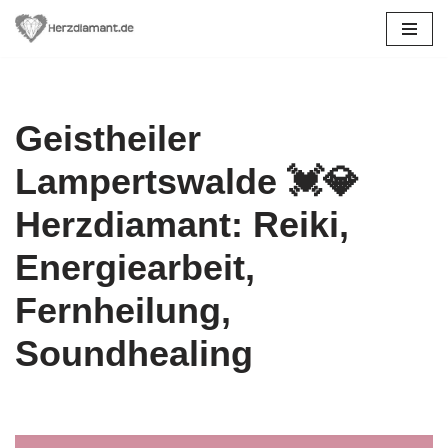
Zum
Inhalt
springen
Geistheiler
Lampertswalde 💓️💎
Herzdiamant: Reiki,
Energiearbeit,
Fernheilung,
Soundhealing