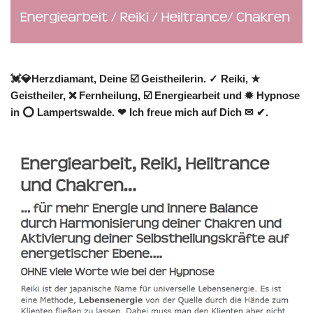
💓️💎Herzdiamant, Deine ☑️ Geistheilerin. ✓ Reiki, ★
Geistheiler, ❌ Fernheilung, ☑️ Energiearbeit und ✹ Hypnose
in ⭕ Lampertswalde. ❤ Ich freue mich auf Dich ✉ ✔.