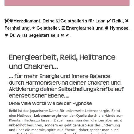
💓️💎Herzdiamant, Deine ☑️ Geistheilerin für Laar. ✔️ Reiki, ❌
Fernheilung, ⭐ Geistheiler, ☑️ Energiearbeit und ✹ Hypnose.
❤ Du wirst begeistert sein ✉ ✔.