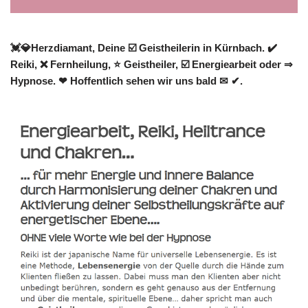
💓️💎Herzdiamant, Deine ☑️ Geistheilerin in Kürnbach. ✔️
Reiki, ❌ Fernheilung, ⭐ Geistheiler, ☑️ Energiearbeit oder ⇒
Hypnose. ❤ Hoffentlich sehen wir uns bald ✉ ✔.