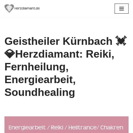
Zum
Inhalt
springen
Geistheiler Kürnbach 💓️
💎Herzdiamant: Reiki,
Fernheilung,
Energiearbeit,
Soundhealing