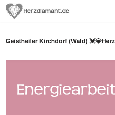
Zum
Inhalt
springen
Geistheiler Kirchdorf (Wald) 💓️💎He