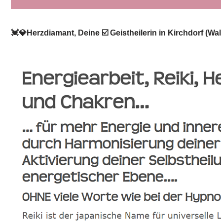
💓️💎Herzdiamant, Deine ☑️ Geistheilerin in Kirchdorf (Wa