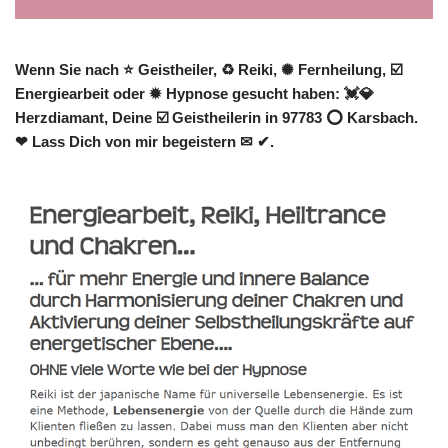
Wenn Sie nach ⭐ Geistheiler, ♻ Reiki, ✺ Fernheilung, ☑️
Energiearbeit oder ✹ Hypnose gesucht haben: 💓️💎
Herzdiamant, Deine ☑️ Geistheilerin in 97783 ⭕ Karsbach.
❤ Lass Dich von mir begeistern ✉ ✔.