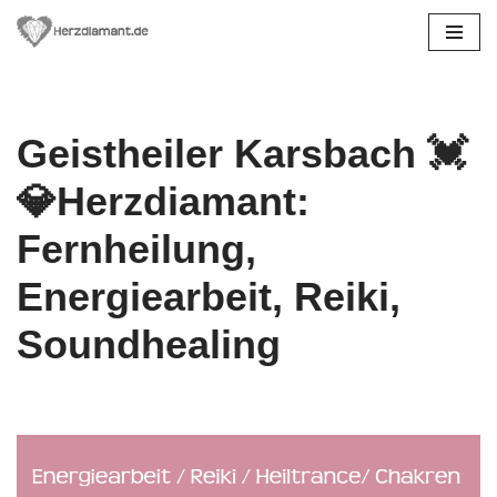
Zum
Inhalt
springen
Geistheiler Karsbach 💓️
💎Herzdiamant:
Fernheilung,
Energiearbeit, Reiki,
Soundhealing