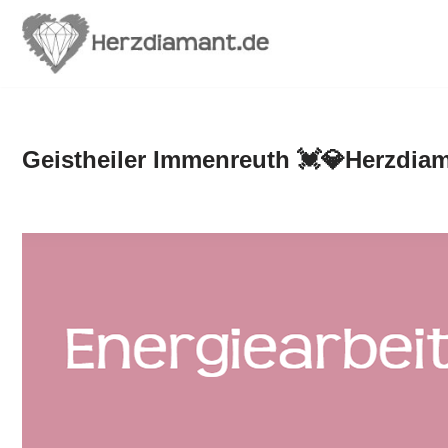
Zum
Inhalt
springen
Geistheiler Immenreuth 💓️💎Herzdiam