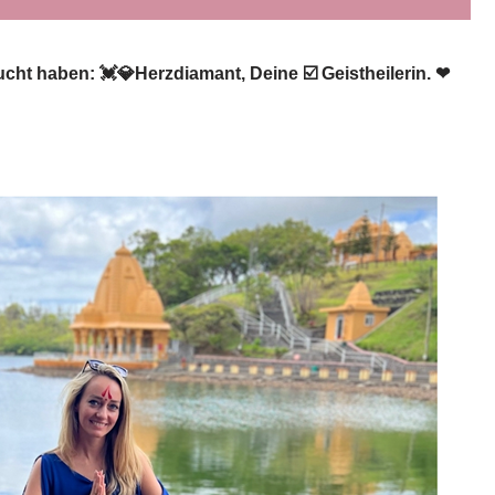
ht haben: 💓️💎Herzdiamant, Deine ☑️ Geistheilerin. ❤