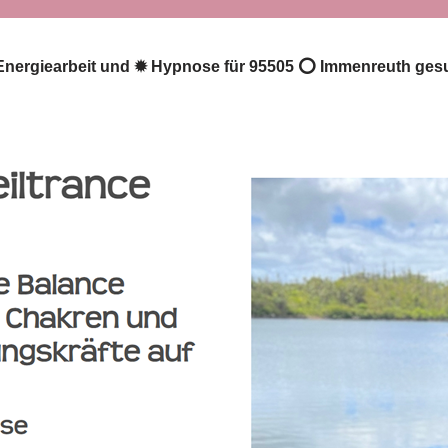
️ Energiearbeit und ✹ Hypnose für 95505 ⭕ Immenreuth gesuc