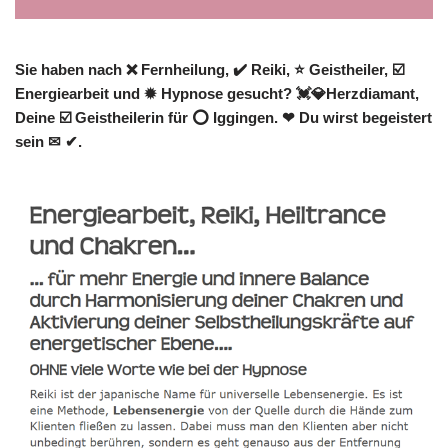
Sie haben nach ❌ Fernheilung, ✔️ Reiki, ⭐ Geistheiler, ☑️
Energiearbeit und ✹ Hypnose gesucht? 💓️💎Herzdiamant,
Deine ☑️ Geistheilerin für ⭕ Iggingen. ❤ Du wirst begeistert
sein ✉ ✔.