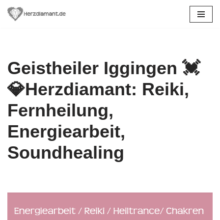
Zum
Inhalt
springen
Geistheiler Iggingen 💓️
💎Herzdiamant: Reiki,
Fernheilung,
Energiearbeit,
Soundhealing