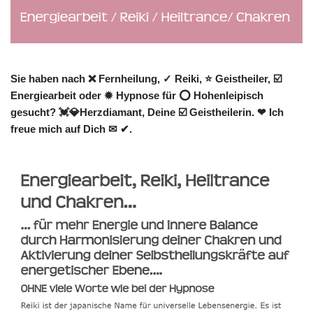
Sie haben nach ❌ Fernheilung, ✓ Reiki, ⭐ Geistheiler, ☑️
Energiearbeit oder ✹ Hypnose für ⭕ Hohenleipisch
gesucht? 💓️💎Herzdiamant, Deine ☑️ Geistheilerin. ❤ Ich
freue mich auf Dich ✉ ✔.