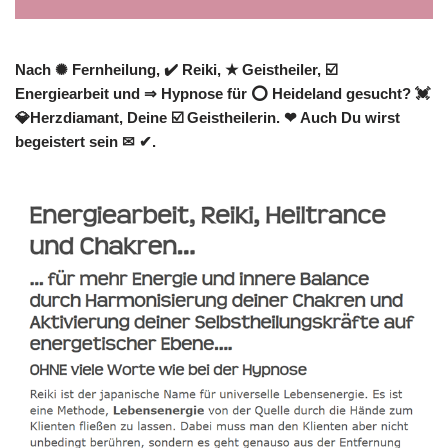
Nach ✺ Fernheilung, ✔️ Reiki, ★ Geistheiler, ☑️
Energiearbeit und ⇒ Hypnose für ⭕ Heideland gesucht? 💓️
💎Herzdiamant, Deine ☑️ Geistheilerin. ❤ Auch Du wirst
begeistert sein ✉ ✔.