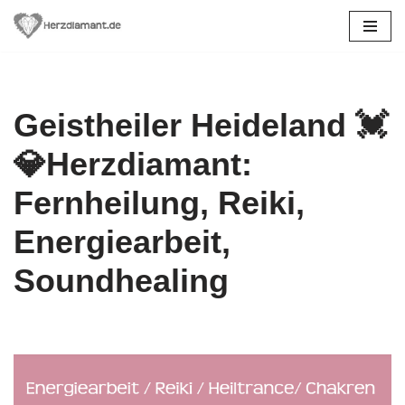
Zum
Inhalt
springen
Geistheiler Heideland 💓️
💎Herzdiamant:
Fernheilung, Reiki,
Energiearbeit,
Soundhealing