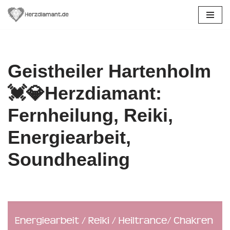
Zum
Inhalt
springen
Geistheiler Hartenholm
💓️💎Herzdiamant:
Fernheilung, Reiki,
Energiearbeit,
Soundhealing