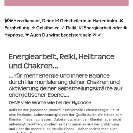
💓️💎Herzdiamant, Deine ☑️ Geistheilerin in Hartenholm. ❌
Fernheilung, ⭐ Geistheiler, ✓ Reiki, ☑️ Energiearbeit oder ✹
Hypnose. ❤ Auch Du wirst begeistert sein ✉ ✔.