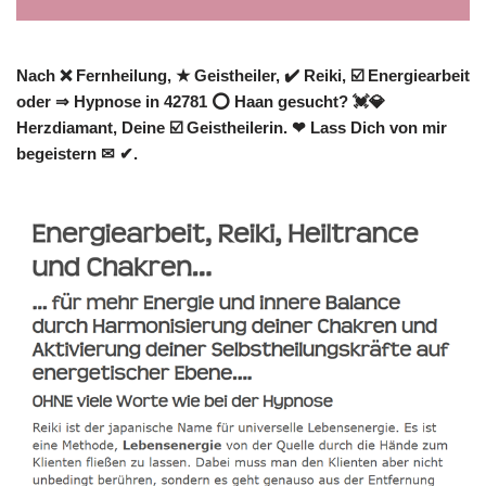
Nach ❌ Fernheilung, ★ Geistheiler, ✔️ Reiki, ☑️ Energiearbeit
oder ⇒ Hypnose in 42781 ⭕ Haan gesucht? 💓️💎
Herzdiamant, Deine ☑️ Geistheilerin. ❤ Lass Dich von mir
begeistern ✉ ✔.