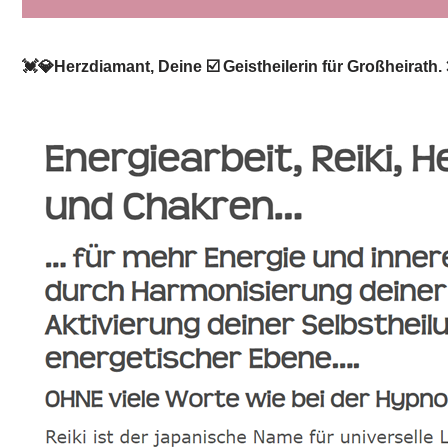
💓️💎Herzdiamant, Deine ☑️ Geistheilerin für Großheirath.