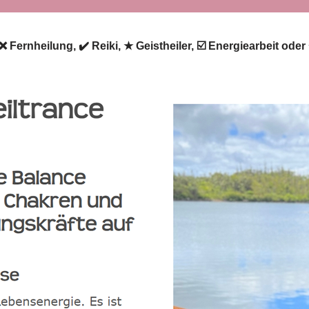
 ❌ Fernheilung, ✔️ Reiki, ★ Geistheiler, ☑️ Energiearbeit od