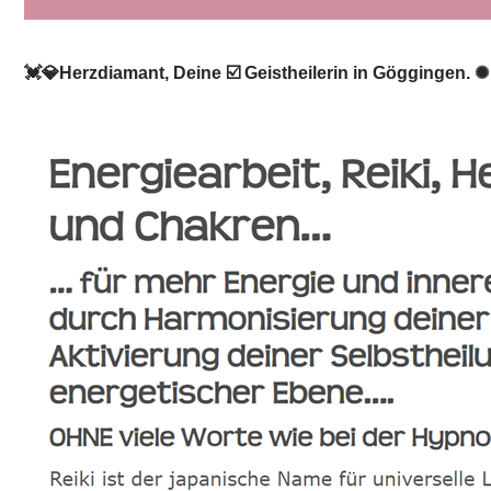
💓️💎Herzdiamant, Deine ☑️ Geistheilerin in Göggingen. ✺